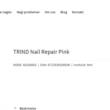
e negler
Negl problemer
Om oss
Blog
Kontakt
TRIND Nail Repair Pink
KODE: 50104003 | EAN: 8713539100036 | Innhold: 9ml
Beskrivelse