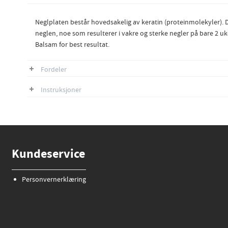
Neglplaten består hovedsakelig av keratin (proteinmolekyler). De
neglen, noe som resulterer i vakre og sterke negler på bare 2 u
Balsam for best resultat.
Fordeler
Instruksjoner
Kundeservice
Personvernerklæring